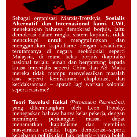
Sebagai organisasi Marxis-Trotskyis,
Sosialis
Alternatif dan Internasional kami, CWI
,
menekankan bahawa demokrasi borjuis, iaitu
demokrasi dalam rangka sistem kapitalis, tidak
mencukupi untuk menggulingkan dan
menggantikan kapitalisme dengan sosialisme,
terutamanya di negara neokolonial seperti
Malaysia, di mana kelas borjuis (kapitalis)
nasional terlalu lemah dan bergantung kepada
kuasa imperialis seperti China dan AS. Maka
mereka tidak mampu menyelesaikan masalah
asas seperti kemiskinan, eksploitasi, dan
ketidaksamaan — apatah lagi warisan kolonial
seperti rasisme?
Teori Revolusi Kekal
(Permanent Revolution)
,
yang dikembangkan oleh Leon Trotsky,
menegaskan bahawa hanya kelas pekerja, dengan
memimpin perjuangan massa, dapat
menamatkan kapitalisme dan membina
masyarakat sosialis. Tugas demokrasi—seperti
kebebasan politik dan hak pekerja—hanya boleh