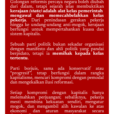
Golongan reformis percaya negara boleh diubah
dari dalam, tetapi sejarah jelas membuktikan
kerajaan
(state)
adalah alat kelas pemerintah
mengawal dan memecahbelahkan kelas
pekerja
. Dari penindasan gerakan pekerja
hingga ke undang-undang anti-mogok, kerajaan
berfungsi untuk mempertahankan kuasa dan
sistem kapitalis.
Sebuah parti politik bukan sekadar organisasi
dengan manifesto dan ahli politik yang pandai
berpidato, tetapi ia
memihak kepada kelas
tertentu
.
Parti borjuis, sama ada konservatif atau
“progresif”, tetap berfungsi dalam rangka
kapitalisme, mencari kompromi dengan pemodal
dan mengekalkan ilusi reformasi.
Setiap kompromi dengan kapitalis hanya
melemahkan perjuangan; sebaliknya, pekerja
mesti membina kekuatan sendiri, mengatur
mogok, dan mengambil alih kawalan ke atas
ekonomi dan aturan masyarakat secara