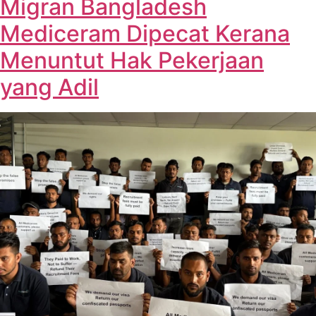
Migran Bangladesh
Mediceram Dipecat Kerana
Menuntut Hak Pekerjaan
yang Adil