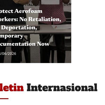
otect Aerofoam
rkers: No Retaliation,
 Deportation,
mporary
cumentation Now
3/06/2026
letin
Internasional