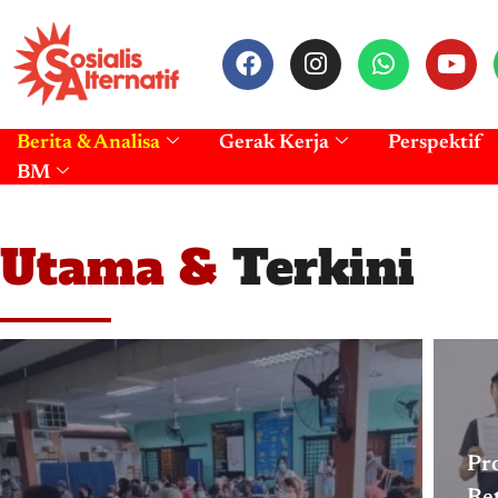
Berita & Analisa
Gerak Kerja
Perspektif
BM
Utama &
Terkini
Pr
Ret