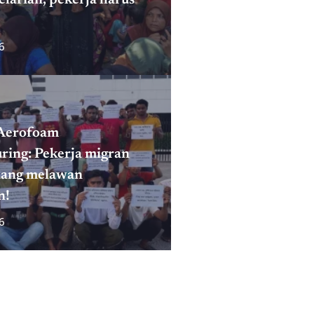
6
Aerofoam
ring: Pekerja migran
juang melawan
n!
6