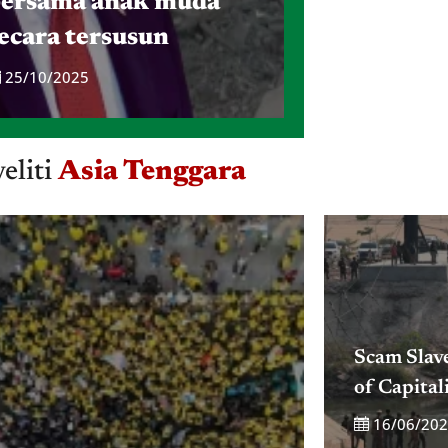
ersama anak muda
ecara tersusun
25/10/2025
eliti
Asia Tenggara
Scam Slav
of Capital
16/06/20