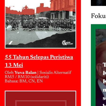
Foku
55 Tahun Selepas Peristiwa
T
13 Mei
K
Oleh
Yuva Balan
| Sosialis Alternatif
RM5 / RM10 (solidariti)
K
Bahasa: BM, CN, EN
s