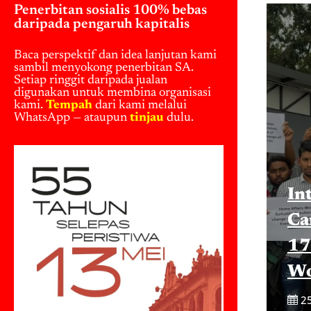
Penerbitan sosialis 100% bebas
daripada pengaruh kapitalis
Baca perspektif dan idea lanjutan kami
sambil menyokong penerbitan SA.
Setiap ringgit daripada jualan
digunakan untuk membina organisasi
kami.
Tempah
dari kami melalui
WhatsApp — ataupun
tinjau
dulu.
In
Ca
17
Wo
2