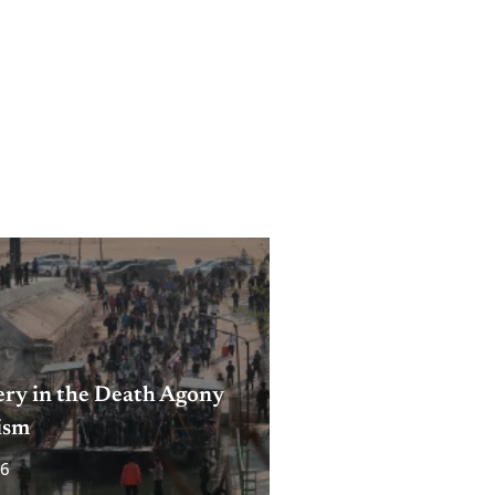
ery in the Death Agony
ism
26