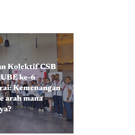
an Kolektif CSB
UBE ke-6
rai: Kemenangan
ke arah mana
ya?