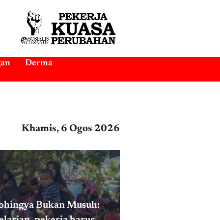
gan
Derma
Khamis, 6 Ogos 2026
Rohingya Bukan Musuh:
elarian, pekerja harus