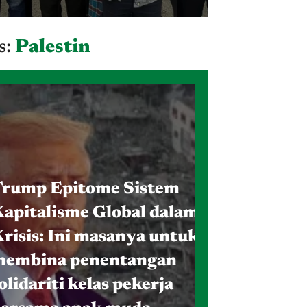
s:
Palestin
rump Epitome Sistem
apitalisme Global dalam
risis: Ini masanya untuk
membina penentangan
olidariti kelas pekerja