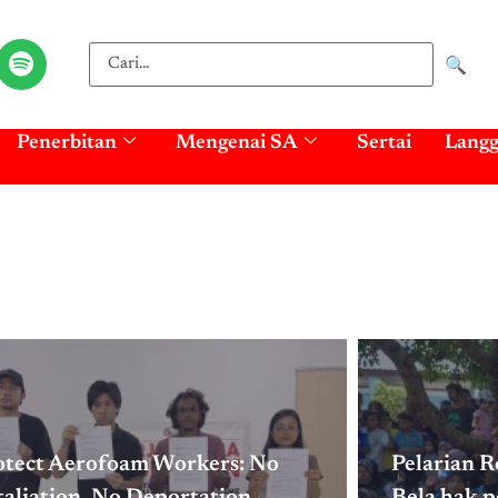
🔍
Penerbitan
Mengenai SA
Sertai
Lang
otect Aerofoam Workers: No
Pelarian 
aliation, No Deportation,
Bela hak p