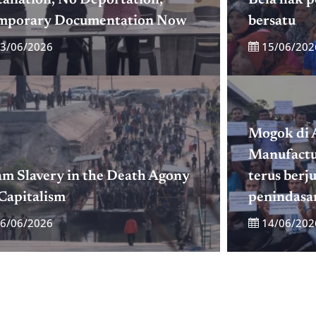
mporary Documentation Now
bersatu
3/06/2026
15/06/202
Mogok di 
Manufactu
am Slavery in the Death Agony
terus ber
Capitalism
penindasa
6/06/2026
14/06/202