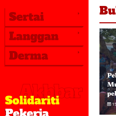
Bu
Sertai
Langgan
Derma
Pe
Akhbar
Mu
pe
Solidariti
1
Pekerja