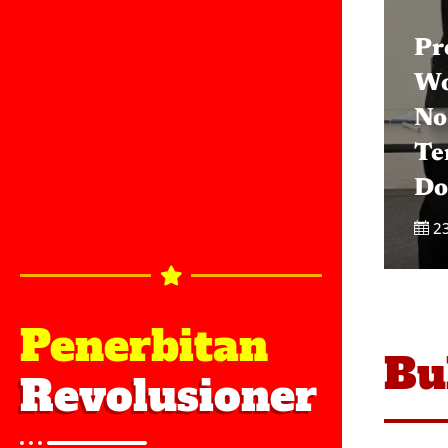
Pr
Wo
No
Te
Do
2
Penerbitan
Bu
Revolusioner