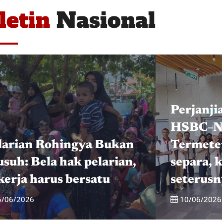
letin
Nasional
Perjanji
HSBC–N
larian Rohingya Bukan
Termete
suh: Bela hak pelarian,
separa, 
kerja harus bersatu
seterusn
5/06/2026
10/06/2026