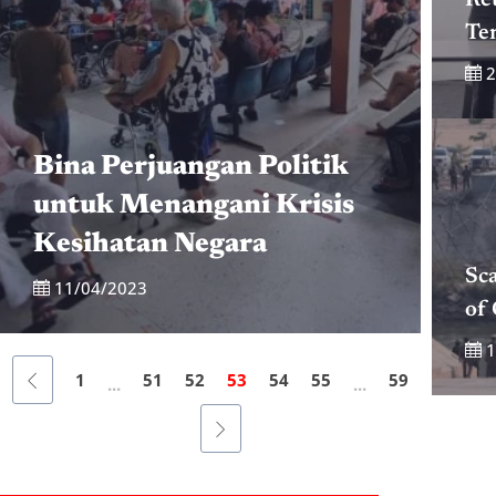
Te
2
Bina Perjuangan Politik
untuk Menangani Krisis
Kesihatan Negara
Sc
11/04/2023
of 
1
1
51
52
53
54
55
59
...
...