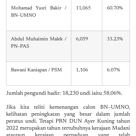
Mohamad Yusri Bakir /
11,065
60.70%
BN–UMNO
Abdul Muhaimin Malek /
6,059
33.23%
PN–PAS
Bawani Kaniapan / PSM
1,106
6.07%
Jumlah pengundi hadir: 18,230 undi iaitu 58.06%.
Jika kita teliti kemenangan calon BN–UMNO,
kelihatan peningkatan yang besar dalam jumlah
peratus undi. Tetapi PRN DUN Ayer Kuning tahun
2022 merupakan tahun tertubuhnya kerajaan Madani
ataupun kerajaan perpaduan yang telah