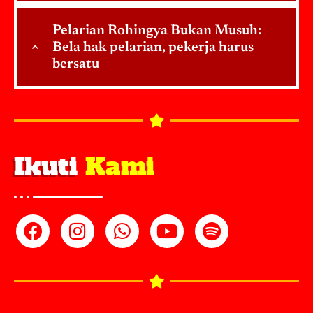
Pelarian Rohingya Bukan Musuh:
Bela hak pelarian, pekerja harus
bersatu
Ikuti
Kami