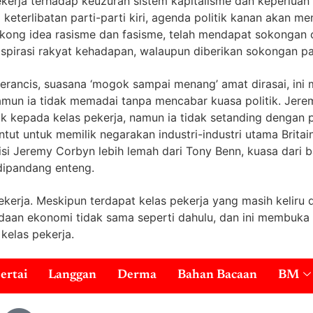
erja terhadap keuzuran sistem kapitalisme dan keperluan b
 keterlibatan parti-parti kiri, agenda politik kanan akan m
kong idea rasisme dan fasisme, telah mendapat sokongan o
spirasi rakyat kehadapan, walaupun diberikan sokongan pa
Perancis, suasana ‘mogok sampai menang’ amat dirasai, in
 Namun ia tidak memadai tanpa mencabar kuasa politik. Jer
 kepada kelas pekerja, namun ia tidak setanding dengan
ntut untuk memilik negarakan industri-industri utama Brit
lisi Jeremy Corbyn lebih lemah dari Tony Benn, kuasa dari 
dipandang enteng.
 pekerja. Meskipun terdapat kelas pekerja yang masih keli
adaan ekonomi tidak sama seperti dahulu, dan ini membuka 
 kelas pekerja.
ertai
Langgan
Derma
Bahan Bacaan
BM