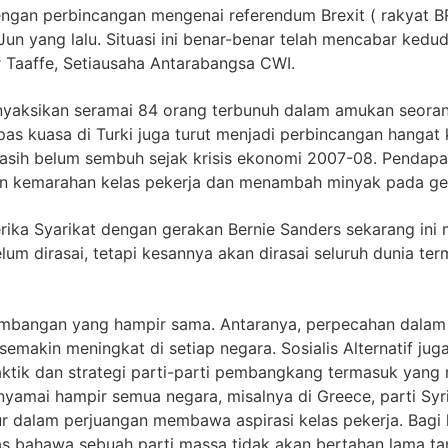
dengan perbincangan mengenai referendum Brexit ( rakyat B
n yang lalu. Situasi ini benar-benar telah mencabar kedudu
r Taaffe, Setiausaha Antarabangsa CWI.
menyaksikan seramai 84 orang terbunuh dalam amukan seor
s kuasa di Turki juga turut menjadi perbincangan hangat 
asih belum sembuh sejak krisis ekonomi 2007-08. Pendapat
kan kemarahan kelas pekerja dan menambah minyak pada ge
erika Syarikat dengan gerakan Bernie Sanders sekarang in
lum dirasai, tetapi kesannya akan dirasai seluruh dunia te
embangan yang hampir sama. Antaranya, perpecahan dalam 
semakin meningkat di setiap negara. Sosialis Alternatif jug
tik dan strategi parti-parti pembangkang termasuk yang me
menyamai hampir semua negara, misalnya di Greece, parti 
ur dalam perjuangan membawa aspirasi kelas pekerja. Bagi 
elas bahawa sebuah parti massa tidak akan bertahan lama ta