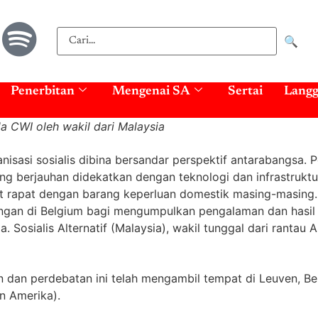
🔍
Penerbitan
Mengenai SA
Sertai
Lang
 CWI oleh wakil dari Malaysia
isasi sosialis dibina bersandar perspektif antarabangsa. 
g berjauhan didekatkan dengan teknologi dan infrastruktu
it rapat dengan barang keperluan domestik masing-masing.
gan di Belgium bagi mengumpulkan pengalaman dan hasil
a. Sosialis Alternatif (Malaysia), wakil tunggal dari rantau
an perdebatan ini telah mengambil tempat di Leuven, Bel
in Amerika).