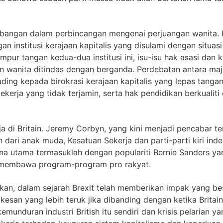
sumbangan dalam perbincangan mengenai perjuangan wanita
n institusi kerajaan kapitalis yang disulami dengan situasi 
mpur tangan kedua-dua institusi ini, isu-isu hak asasi da
an wanita ditindas dengan berganda. Perdebatan antara ma
ing kepada birokrasi kerajaan kapitalis yang lepas tangan 
pekerja yang tidak terjamin, serta hak pendidikan berkualit
 di Britain. Jeremy Corbyn, yang kini menjadi pencabar terk
ari anak muda, Kesatuan Sekerja dan parti-parti kiri indep
ena utama termasuklah dengan populariti Bernie Sanders ya
ng membawa program-program pro rakyat.
an, dalam sejarah Brexit telah memberikan impak yang besa
kesan yang lebih teruk jika dibanding dengan ketika Brita
kemunduran industri British itu sendiri dan krisis pelari