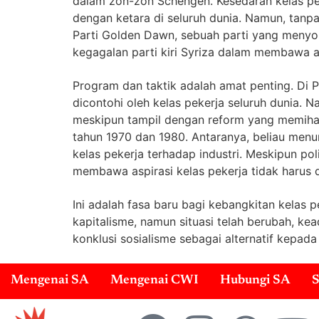
dalam zon-zon Schengen. Kesedaran kelas pek
dengan ketara di seluruh dunia. Namun, tanpa
Parti Golden Dawn, sebuah parti yang menyo
kegagalan parti kiri Syriza dalam membawa a
Program dan taktik adalah amat penting. Di 
dicontohi oleh kelas pekerja seluruh dunia.
meskipun tampil dengan reform yang memihak
tahun 1970 dan 1980. Antaranya, beliau menu
kelas pekerja terhadap industri. Meskipun po
membawa aspirasi kelas pekerja tidak harus 
Ini adalah fasa baru bagi kebangkitan kelas
kapitalisme, namun situasi telah berubah, ke
konklusi sosialisme sebagai alternatif kepada
Mengenai SA
Mengenai CWI
Hubungi SA
S