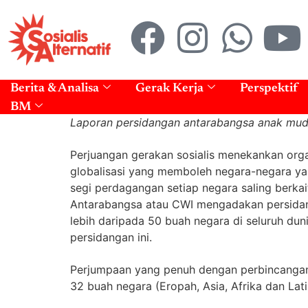
Berita & Analisa
Gerak Kerja
Perspektif
BM
Laporan persidangan antarabangsa anak muda
Perjuangan gerakan sosialis menekankan organ
globalisasi yang memboleh negara-negara yan
segi perdagangan setiap negara saling berka
Antarabangsa atau CWI mengadakan persidan
lebih daripada 50 buah negara di seluruh duni
persidangan ini.
Perjumpaan yang penuh dengan perbincangan d
32 buah negara (Eropah, Asia, Afrika dan Lat