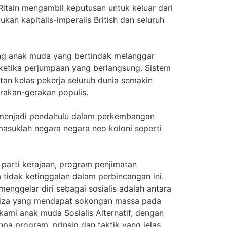
Ritain mengambil keputusan untuk keluar dari
kan kapitalis-imperalis British dan seluruh
ang anak muda yang bertindak melanggar
ketika perjumpaan yang berlangsung. Sistem
an kelas pekerja seluruh dunia semakin
rakan-gerakan populis.
i menjadi pendahulu dalam perkembangan
rmasuklah negara negara neo koloni seperti
parti kerajaan, program penjimatan
a tidak ketinggalan dalam perbincangan ini.
nggelar diri sebagai sosialis adalah antara
Syriza yang mendapat sokongan massa pada
kami anak muda Sosialis Alternatif, dengan
npa program, prinsip dan taktik yang jelas