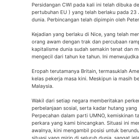
Persidangan CWI pada kali ini telah dibuka 
pertubuhan EU ) yang telah berlaku pada 23 Ju
dunia. Perbincangan telah dipimpin oleh Pete
Kejadian yang berlaku di Nice, yang telah 
orang awam dengan trak dan percubaan rampa
kapitalisme dunia sudah semakin tenat dan m
mengecil dari tahun ke tahun. Ini menwujud
Eropah terutamanya Britain, termasuklah Am
kelas pekerja masa kini. Meskipun ia masih be
Malaysia.
Wakil dari setiap negara memberitakan perk
perbelanjaan sosial, serta kadar hutang yang 
Perpecahan dalam parti UMNO, kemiskinan tak
perkara yang kami bincangkan. Situasi ini 
awalnya, kini mengambil posisi untuk berund
situasi yang mirip di seluruh dunia, sangat j