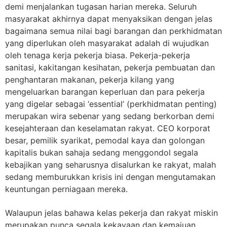
demi menjalankan tugasan harian mereka. Seluruh
masyarakat akhirnya dapat menyaksikan dengan jelas
bagaimana semua nilai bagi barangan dan perkhidmatan
yang diperlukan oleh masyarakat adalah di wujudkan
oleh tenaga kerja pekerja biasa. Pekerja-pekerja
sanitasi, kakitangan kesihatan, pekerja pembuatan dan
penghantaran makanan, pekerja kilang yang
mengeluarkan barangan keperluan dan para pekerja
yang digelar sebagai ‘essential’ (perkhidmatan penting)
merupakan wira sebenar yang sedang berkorban demi
kesejahteraan dan keselamatan rakyat. CEO korporat
besar, pemilik syarikat, pemodal kaya dan golongan
kapitalis bukan sahaja sedang menggondol segala
kebajikan yang seharusnya disalurkan ke rakyat, malah
sedang memburukkan krisis ini dengan mengutamakan
keuntungan perniagaan mereka.
Walaupun jelas bahawa kelas pekerja dan rakyat miskin
merupakan punca segala kekayaan dan kemajuan