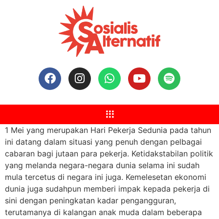
1 Mei yang merupakan Hari Pekerja Sedunia pada tahun
ini datang dalam situasi yang penuh dengan pelbagai
cabaran bagi jutaan para pekerja. Ketidakstabilan politik
yang melanda negara-negara dunia selama ini sudah
mula tercetus di negara ini juga. Kemelesetan ekonomi
dunia juga sudahpun memberi impak kepada pekerja di
sini dengan peningkatan kadar pengangguran,
terutamanya di kalangan anak muda dalam beberapa