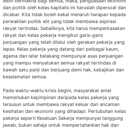
lebih bermakna bagi semua, maka, penguasaan ekonomi
dan politik oleh kelas kapitalis ini haruslah dipersoal dan
dicabar. Kita tidak boleh kekal menaruh harapan kepada
perwakilan politik elit yang tidak membawa aspirasi
rakyat tertindas. Sebaliknya, kita harus memperkasakan
rakyat dan kelas pekerja mengikut garis-garis
perjuangan yang telah dilalui oleh gerakan pekerja yang
lepas. Kelas pekerja yang datang dari pelbagai kaum,
agama dan latar belakang mempunyai asas perjuangan
yang mampu menyatukan semua rakyat tertindas di
bawah satu panji dan berjuang demi hak, kebajikan dan
keselamatan semua.
Pada waktu-waktu krisis begini, masyarakat amat
memerlukan kepimpinan daripada kelas pekerja yang
tersusun untuk membawa rakyat keluar dari ancaman
kesihatan dan ekonomi yang dihadapi. Pertubuhan kelas
pekerja seperti Kesatuan Sekerja mempunyai tanggung
jawab, bukan sahaja untuk mempertahankan hak dan