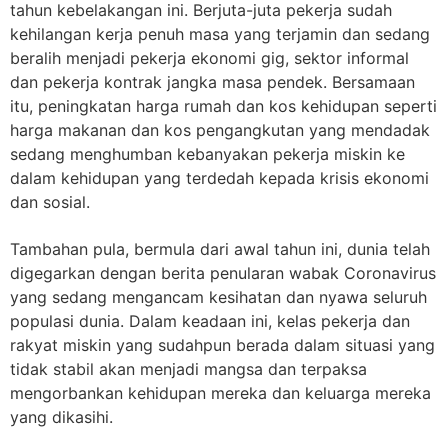
tahun kebelakangan ini. Berjuta-juta pekerja sudah
kehilangan kerja penuh masa yang terjamin dan sedang
beralih menjadi pekerja ekonomi gig, sektor informal
dan pekerja kontrak jangka masa pendek. Bersamaan
itu, peningkatan harga rumah dan kos kehidupan seperti
harga makanan dan kos pengangkutan yang mendadak
sedang menghumban kebanyakan pekerja miskin ke
dalam kehidupan yang terdedah kepada krisis ekonomi
dan sosial.
Tambahan pula, bermula dari awal tahun ini, dunia telah
digegarkan dengan berita penularan wabak Coronavirus
yang sedang mengancam kesihatan dan nyawa seluruh
populasi dunia. Dalam keadaan ini, kelas pekerja dan
rakyat miskin yang sudahpun berada dalam situasi yang
tidak stabil akan menjadi mangsa dan terpaksa
mengorbankan kehidupan mereka dan keluarga mereka
yang dikasihi.